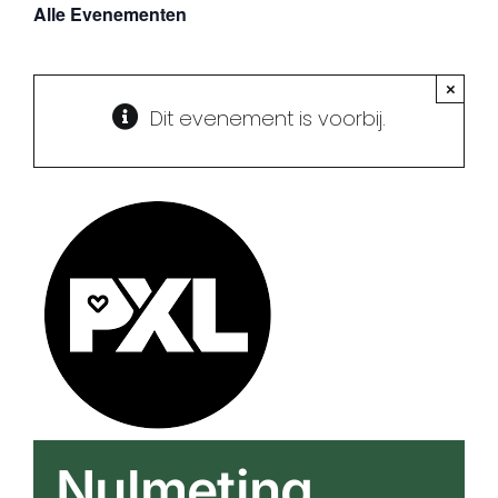
Inspiratie
Alle Evenementen
Evenementen
×
Dit evenement is voorbij.
Educatief aanbod
Nulmeting